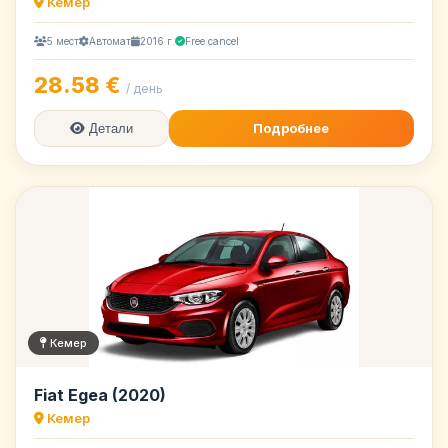
Кемер
5 мест
Автомат
2016 г.
Free cancel
28.58 €
/ день
Подробнее
Детали
Кемер
Fiat Egea (2020)
Кемер