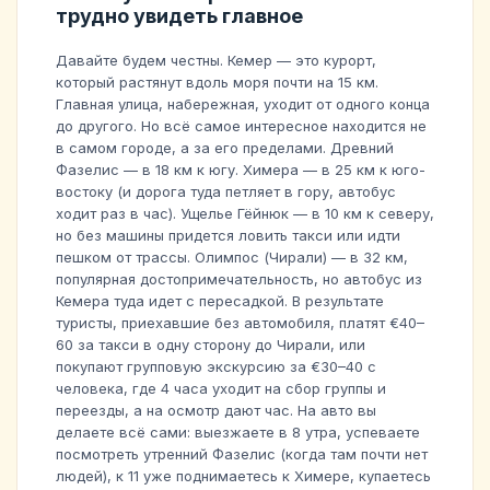
трудно увидеть главное
Давайте будем честны. Кемер — это курорт,
который растянут вдоль моря почти на 15 км.
Главная улица, набережная, уходит от одного конца
до другого. Но всё самое интересное находится не
в самом городе, а за его пределами. Древний
Фазелис — в 18 км к югу. Химера — в 25 км к юго-
востоку (и дорога туда петляет в гору, автобус
ходит раз в час). Ущелье Гёйнюк — в 10 км к северу,
но без машины придется ловить такси или идти
пешком от трассы. Олимпос (Чирали) — в 32 км,
популярная достопримечательность, но автобус из
Кемера туда идет с пересадкой. В результате
туристы, приехавшие без автомобиля, платят €40–
60 за такси в одну сторону до Чирали, или
покупают групповую экскурсию за €30–40 с
человека, где 4 часа уходит на сбор группы и
переезды, а на осмотр дают час. На авто вы
делаете всё сами: выезжаете в 8 утра, успеваете
посмотреть утренний Фазелис (когда там почти нет
людей), к 11 уже поднимаетесь к Химере, купаетесь