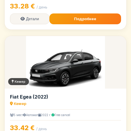
33.28 €
/ день
Подробнее
Детали
Кемер
Fiat Egea (2022)
Кемер
5 мест
Автомат
2022 г.
Free cancel
33.42 €
/ день