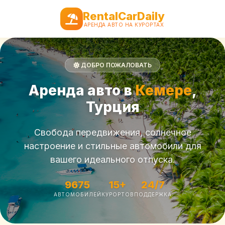
RentalCarDaily
АРЕНДА АВТО НА КУРОРТАХ
ДОБРО ПОЖАЛОВАТЬ
Аренда авто в
Кемере
,
Турция
Свобода передвижения, солнечное
настроение и стильные автомобили для
вашего идеального отпуска.
9675
15+
24/7
АВТОМОБИЛЕЙ
КУРОРТОВ
ПОДДЕРЖКА