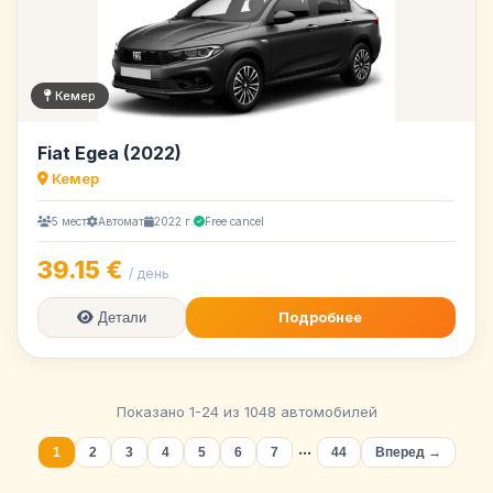
Кемер
Fiat Egea (2022)
Кемер
5 мест
Автомат
2022 г.
Free cancel
39.15 €
/ день
Подробнее
Детали
Показано 1-24 из 1048 автомобилей
...
1
2
3
4
5
6
7
44
Вперед →