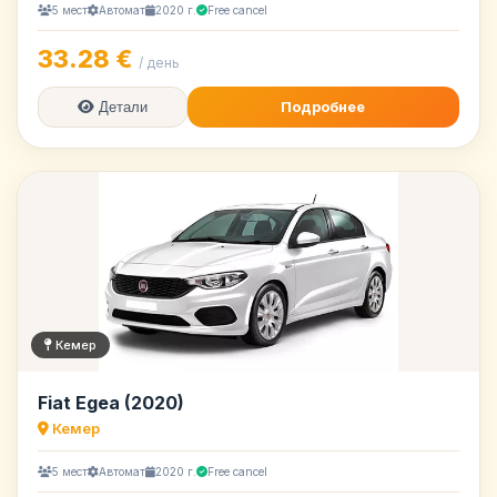
5 мест
Автомат
2020 г.
Free cancel
33.28 €
/ день
Подробнее
Детали
Кемер
Fiat Egea (2020)
Кемер
5 мест
Автомат
2020 г.
Free cancel