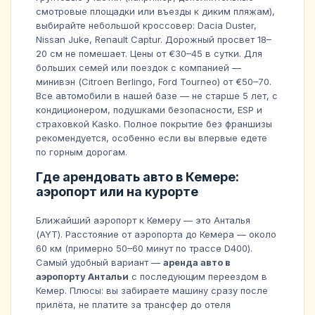
смотровые площадки или въезды к диким пляжам),
выбирайте небольшой кроссовер: Dacia Duster,
Nissan Juke, Renault Captur. Дорожный просвет 18–
20 см не помешает. Цены от €30–45 в сутки. Для
больших семей или поездок с компанией —
минивэн (Citroen Berlingo, Ford Tourneo) от €50–70.
Все автомобили в нашей базе — не старше 5 лет, с
кондиционером, подушками безопасности, ESP и
страховкой Kasko. Полное покрытие без франшизы
рекомендуется, особенно если вы впервые едете
по горным дорогам.
Где арендовать авто в Кемере:
аэропорт или на курорте
Ближайший аэропорт к Кемеру — это Анталья
(AYT). Расстояние от аэропорта до Кемера — около
60 км (примерно 50–60 минут по трассе D400).
Самый удобный вариант —
аренда авто в
аэропорту Антальи
с последующим переездом в
Кемер. Плюсы: вы забираете машину сразу после
прилёта, не платите за трансфер до отеля