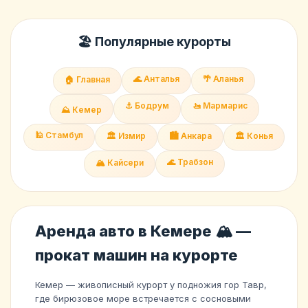
🏖️ Популярные курорты
🌊 Анталья
🌴 Аланья
🏠 Главная
⚓ Бодрум
🚤 Мармарис
⛰️ Кемер
🕌 Стамбул
🏛️ Измир
🏙️ Анкара
🏛️ Конья
🌊 Трабзон
🏔️ Кайсери
Аренда авто в Кемере 🏔️ —
прокат машин на курорте
Кемер — живописный курорт у подножия гор Тавр,
где бирюзовое море встречается с сосновыми