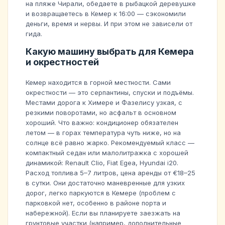
на пляже Чирали, обедаете в рыбацкой деревушке
и возвращаетесь в Кемер к 16:00 — сэкономили
деньги, время и нервы. И при этом не зависели от
гида.
Какую машину выбрать для Кемера
и окрестностей
Кемер находится в горной местности. Сами
окрестности — это серпантины, спуски и подъёмы.
Местами дорога к Химере и Фазелису узкая, с
резкими поворотами, но асфальт в основном
хороший. Что важно: кондиционер обязателен
летом — в горах температура чуть ниже, но на
солнце всё равно жарко. Рекомендуемый класс —
компактный седан или малолитражка с хорошей
динамикой: Renault Clio, Fiat Egea, Hyundai i20.
Расход топлива 5–7 литров, цена аренды от €18–25
в сутки. Они достаточно маневренные для узких
дорог, легко паркуются в Кемере (проблем с
парковкой нет, особенно в районе порта и
набережной). Если вы планируете заезжать на
грунтовые участки (например, дополнительные