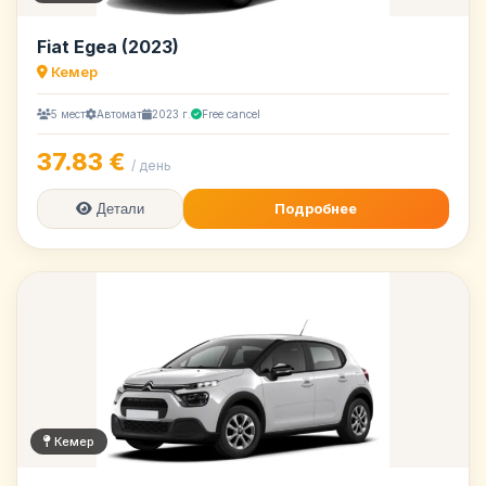
Fiat Egea (2023)
Кемер
5 мест
Автомат
2023 г.
Free cancel
37.83 €
/ день
Подробнее
Детали
Кемер