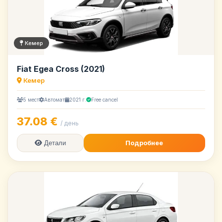
Кемер
Fiat Egea Cross (2021)
Кемер
5 мест
Автомат
2021 г.
Free cancel
37.08 €
/ день
Подробнее
Детали