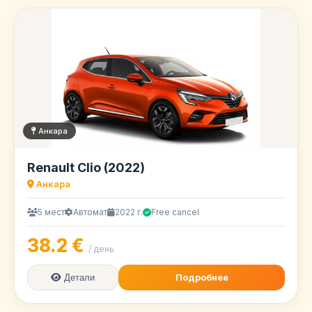
Анкара
Renault Clio (2022)
Анкара
5 мест
Автомат
2022 г.
Free cancel
38.2 €
/ день
Подробнее
Детали