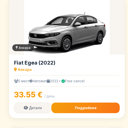
Анкара
Fiat Egea (2022)
Анкара
5 мест
Автомат
2022 г.
Free cancel
33.55 €
/ день
Подробнее
Детали