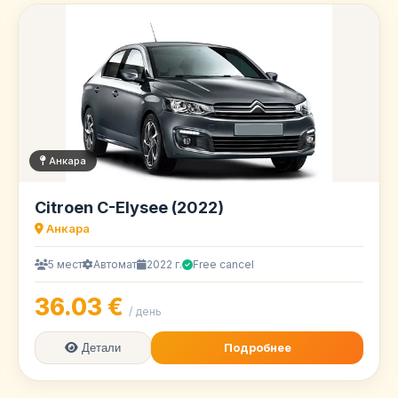
Анкара
Citroen C-Elysee (2022)
Анкара
5 мест
Автомат
2022 г.
Free cancel
36.03 €
/ день
Подробнее
Детали