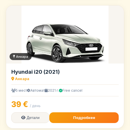
Анкара
Hyundai i20 (2021)
Анкара
5 мест
Автомат
2021 г.
Free cancel
39 €
/ день
Подробнее
Детали