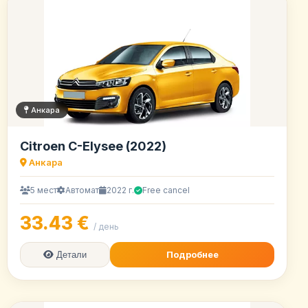
Анкара
Citroen C-Elysee (2022)
Анкара
5 мест
Автомат
2022 г.
Free cancel
33.43 €
/ день
Подробнее
Детали