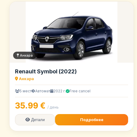
Анкара
Renault Symbol (2022)
Анкара
5 мест
Автомат
2022 г.
Free cancel
35.99 €
/ день
Подробнее
Детали