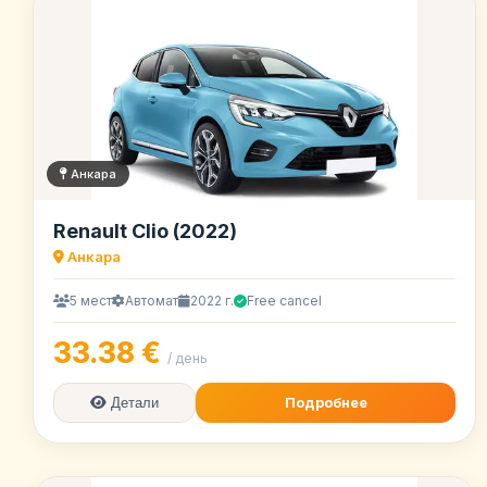
Анкара
Renault Clio (2022)
Анкара
5 мест
Автомат
2022 г.
Free cancel
33.38 €
/ день
Подробнее
Детали