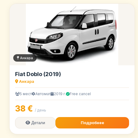
Анкара
Fiat Doblo (2019)
Анкара
5 мест
Автомат
2019 г.
Free cancel
38 €
/ день
Подробнее
Детали