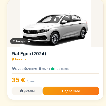
Анкара
Fiat Egea (2024)
Анкара
5 мест
Автомат
2024 г.
Free cancel
35 €
/ день
Подробнее
Детали