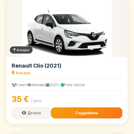
Анкара
Renault Clio (2021)
Анкара
5 мест
Автомат
2021 г.
Free cancel
35 €
/ день
Подробнее
Детали