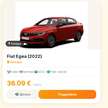
Анкара
Fiat Egea (2022)
Анкара
5 мест
Автомат
2022 г.
Free cancel
36.09 €
/ день
Подробнее
Детали