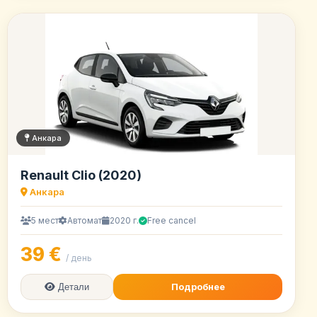
Анкара
Renault Clio (2020)
Анкара
5 мест
Автомат
2020 г.
Free cancel
39 €
/ день
Подробнее
Детали