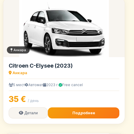
Анкара
Citroen C-Elysee (2023)
Анкара
5 мест
Автомат
2023 г.
Free cancel
35 €
/ день
Подробнее
Детали