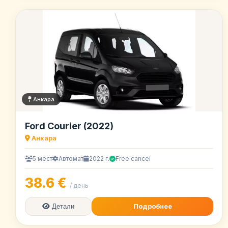
Анкара
Ford Courier (2022)
Анкара
5 мест
Автомат
2022 г.
Free cancel
38.6 €
/ день
Подробнее
Детали